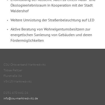
Ökologieerlebnisraum in Kooperation mit der Stadt
Waldershof
Weitere Umrüstung der Straßenbeleuchtung auf LED
Aktive Beratung von Wohneigentumsbesitzern zur
energetischen Sanierung von Gebäuden und deren
Fördermöglichkeiten
CSU Ortsverband Marktredwitz
Tobias Peltzer
Flurstraße 34
95615 Marktredwitz
0151 470 841 24
info@csu-marktredwitz.de