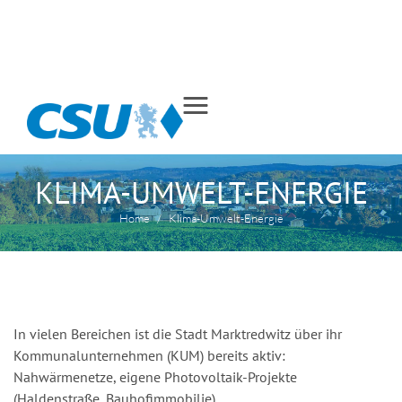
MITGLIED WERDEN
Menu
KLIMA-UMWELT-ENERGIE
Home
/
Klima-Umwelt-Energie
In vielen Bereichen ist die Stadt Marktredwitz über ihr
Kommunalunternehmen (KUM) bereits aktiv:
Nahwärmenetze, eigene Photovoltaik-Projekte
(Haldenstraße, Bauhofimmobilie).